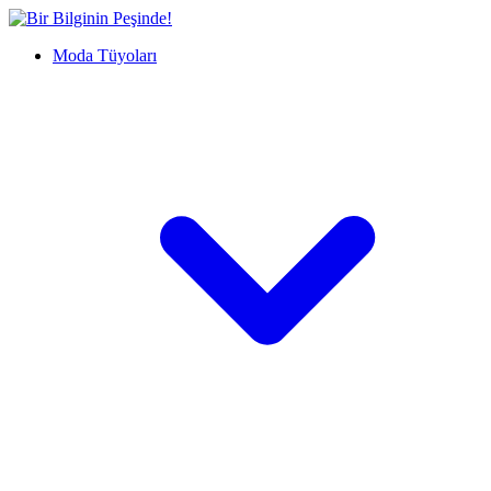
İçeriğe
Bir
geç
Bilginin
Moda Tüyoları
Peşinde!