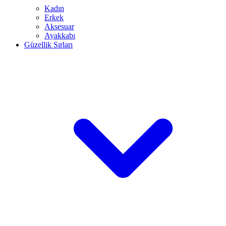
Kadın
Erkek
Aksesuar
Ayakkabı
Güzellik Sırları