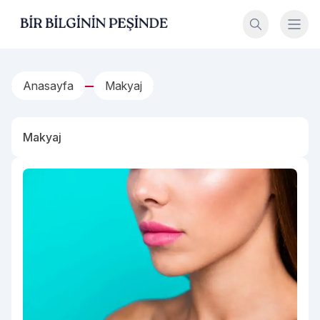
İçeriğe geç
Bir Bilginin Peşinde!
Anasayfa
Makyaj
Makyaj