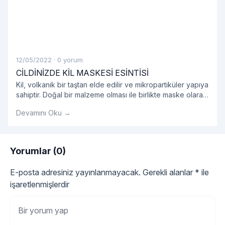
12/05/2022
·
0 yorum
CİLDİNİZDE KİL MASKESİ ESİNTİSİ
Kil, volkanik bir taştan elde edilir ve mikropartiküler yapıya
sahiptir. Doğal bir malzeme olması ile birlikte maske olarak
kullanıldığında oldukça etkilidir.
Devamını Oku →
Yorumlar (0)
E-posta adresiniz yayınlanmayacak.
Gerekli alanlar
*
ile
işaretlenmişlerdir