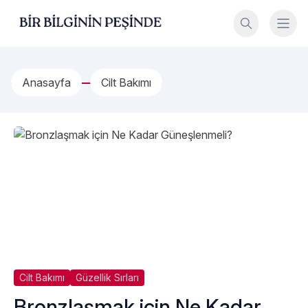
İçeriğe geç
Bir Bilginin Peşinde!
Anasayfa
Cilt Bakımı
Cilt Bakımı
Güzellik Sırları
Bronzlaşmak için Ne Kadar