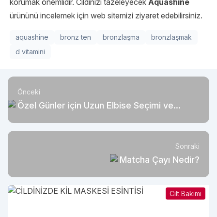
korumak önemlidir. Cildinizi tazeleyecek
Aquashine
ürününü incelemek için web sitemizi ziyaret edebilirsiniz.
aquashine
bronz ten
bronzlaşma
bronzlaşmak
d vitamini
Önceki
Özel Günler için Uzun Elbise Seçimi ve
Kombin Önerileri
Sonraki
Matcha Çayı Nedir?
Cilt Bakımı